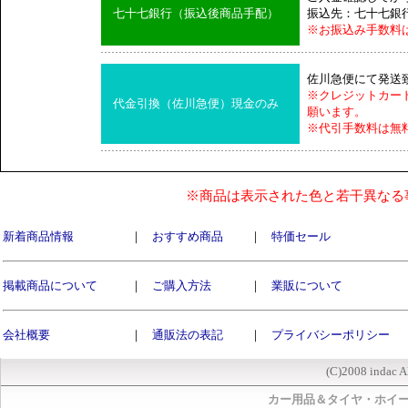
七十七銀行（振込後商品手配）
振込先：七十七銀
※お振込み手数料
佐川急便にて発送
※クレジットカー
代金引換（佐川急便）現金のみ
願います。
※代引手数料は無
※商品は表示された色と若干異なる
新着商品情報
｜
おすすめ商品
｜
特価セール
掲載商品について
｜
ご購入方法
｜
業販について
会社概要
｜
通販法の表記
｜
プライバシーポリシー
(C)2008 indac A
カー用品＆タイヤ・ホイ