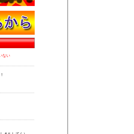
いない
！
しまちしてん）