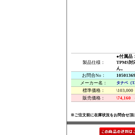
●付属品
製品仕様：
TPMS
ん。
お問合No：
1050136
メーカー名：
タナベ（T
標準価格：
\103,
販売価格：
\74,160
※ご注文前に在庫状況をお問合せ頂