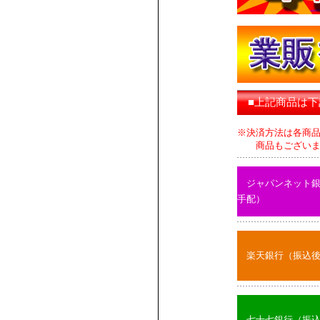
■上記商品は
※決済方法は各商
商品もございます
ジャパンネット
手配）
楽天銀行（振込
七十七銀行（振