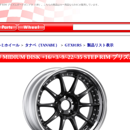
-9/-22/-35 STEP RIM プリズムダークガンメタ（1本）。こちらの商品はカー用品ならDACが販売しています。
ルミホイール
＞
タナベ（TANABE）
＞
GTX01RS
＞
製品リスト表示
J MIDIUM DISK +16/+3/-9/-22/-35 STEP R