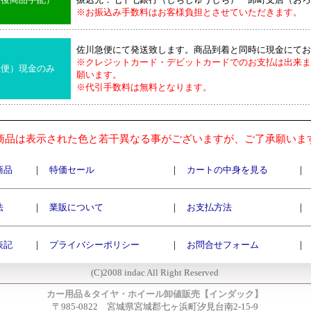
※お振込み手数料はお客様負担とさせていただきます。
佐川急便にて発送致します。商品到着と同時に現金にてお
※クレジットカード・デビットカードでのお支払は出来ま
急便）現金のみ
願います。
※代引手数料は無料となります。
商品は表示された色と若干異なる事がございますが、ご了承願いま
商品
｜
特価セール
｜
カートの中身を見る
｜
法
｜
業販について
｜
お支払方法
｜
表記
｜
プライバシーポリシー
｜
お問合せフォーム
｜
(C)2008 indac All Right Reserved
カー用品＆タイヤ・ホイール卸値販売【インダック】
〒985-0822 宮城県宮城郡七ヶ浜町汐見台南2-15-9