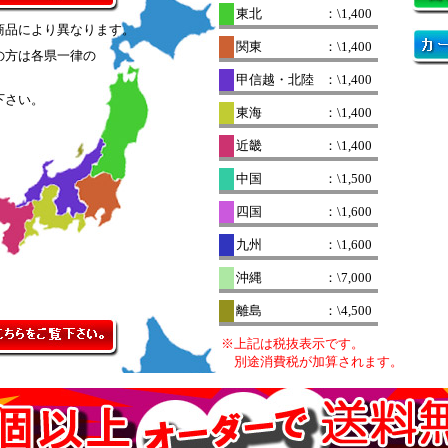
東北
：\1,400
商品により異なります。
関東
：\1,400
の方は各県一律の
。
甲信越・北陸
：\1,400
下さい。
東海
：\1,400
近畿
：\1,400
中国
：\1,500
四国
：\1,600
九州
：\1,600
沖縄
：\7,000
離島
：\4,500
※上記は税抜表示です。
別途消費税が加算されます。