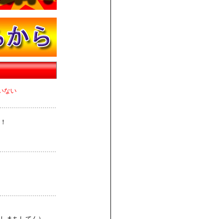
いない
！
しまちしてん）