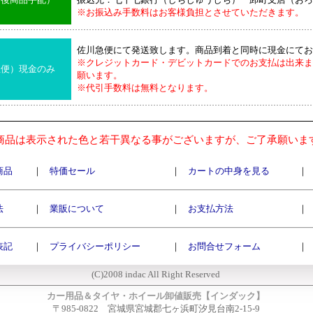
※お振込み手数料はお客様負担とさせていただきます。
佐川急便にて発送致します。商品到着と同時に現金にてお
※クレジットカード・デビットカードでのお支払は出来ま
急便）現金のみ
願います。
※代引手数料は無料となります。
商品は表示された色と若干異なる事がございますが、ご了承願いま
商品
｜
特価セール
｜
カートの中身を見る
｜
法
｜
業販について
｜
お支払方法
｜
表記
｜
プライバシーポリシー
｜
お問合せフォーム
｜
(C)2008 indac All Right Reserved
カー用品＆タイヤ・ホイール卸値販売【インダック】
〒985-0822 宮城県宮城郡七ヶ浜町汐見台南2-15-9