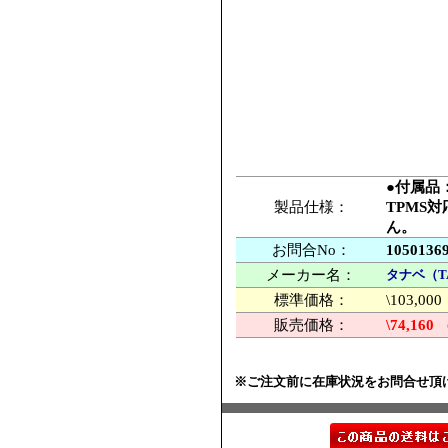
●付属品
製品仕様：
TPMS
ん。
お問合No：
1050136
メーカー名：
タナベ（T
標準価格：
\103,
販売価格：
\74,160
※ご注文前に在庫状況をお問合せ頂