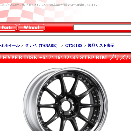
6/-32/-45 STEP RIM プリズムダークガンメタ（1本）。こちらの商品はカー用品ならDACが販売しています。
ルミホイール
＞
タナベ（TANABE）
＞
GTX01RS
＞
製品リスト表示
J HYPER DISK +6/-7/-16/-32/-45 STEP RI