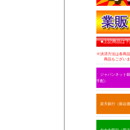
■上記商品は
※決済方法は各商
商品もございます
ジャパンネット
手配）
楽天銀行（振込
七十七銀行（振