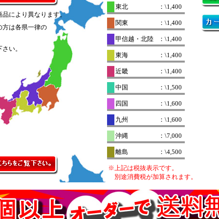
東北
：\1,400
商品により異なります。
関東
：\1,400
の方は各県一律の
。
甲信越・北陸
：\1,400
下さい。
東海
：\1,400
近畿
：\1,400
中国
：\1,500
四国
：\1,600
九州
：\1,600
沖縄
：\7,000
離島
：\4,500
※上記は税抜表示です。
別途消費税が加算されます。