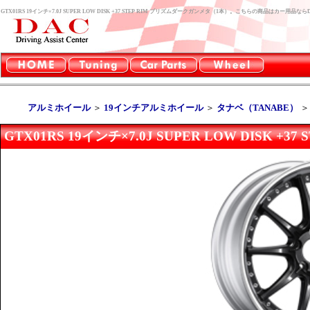
GTX01RS 19インチ×7.0J SUPER LOW DISK +37 STEP RIM プリズムダークガンメタ（1本）。こちらの商品はカー用
アルミホイール
＞
19インチアルミホイール
＞
タナベ（TANABE）
GTX01RS 19インチ×7.0J SUPER LOW DISK 