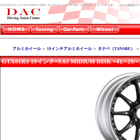
GTX01RS 19インチ×9.0J MIDIUM DISK +41/+29/+16/+3/-9 STEP RIM プリズムダークガンメタ（1本）。こちら
アルミホイール
＞
19インチアルミホイール
＞
タナベ（TANABE）
GTX01RS 19インチ×9.0J MIDIUM DISK +41/+