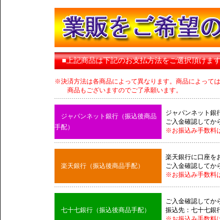
■上記商品は下記のお支払方法をご選択頂けま
※決済方法は各商品によって異なります。商品によって
商品もございますのでご了承願います。
ジャパンネット銀
ジャパンネット銀行（振込後商品
ご入金確認してか
手配）
※お振込み手数料
楽天銀行に口座を
楽天銀行（振込後商品手配）
ご入金確認してか
※お振込み手数料
ご入金確認してか
七十七銀行（振込後商品手配）
振込先：七十七銀
※お振込み手数料