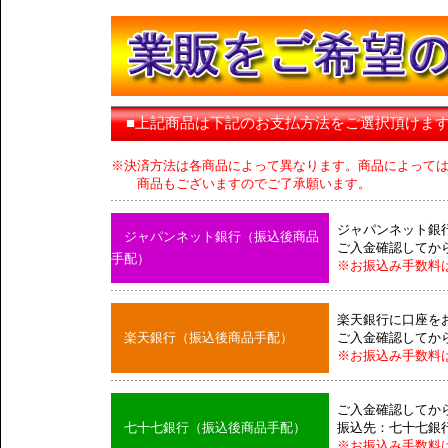
■上記商品は下記のお支払方法をご選択頂けま
※決済方法は各商品によって異なります。商品によって
商品もございますのでご了承願います。
ジャパンネット銀
ジャパンネット銀行（振込後商品
ご入金確認してか
手配）
※お振込み手数料
楽天銀行に口座を
楽天銀行（振込後商品手配）
ご入金確認してか
※お振込み手数料
ご入金確認してか
七十七銀行（振込後商品手配）
振込先：七十七銀
※お振込み手数料