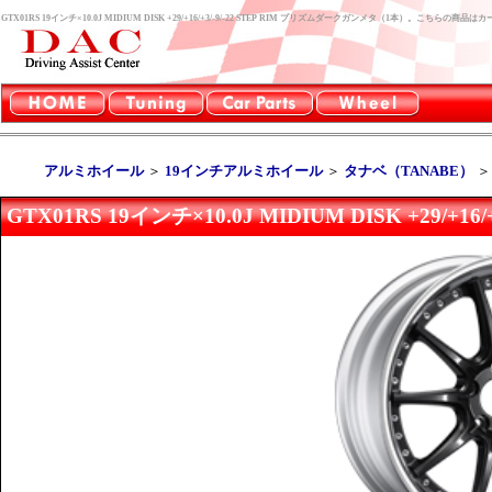
GTX01RS 19インチ×10.0J MIDIUM DISK +29/+16/+3/-9/-22 STEP RIM プリズムダークガンメタ（1本）。こちら
アルミホイール
＞
19インチアルミホイール
＞
タナベ（TANABE）
GTX01RS 19インチ×10.0J MIDIUM DISK +29/