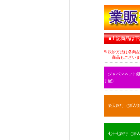
■上記商品は
※決済方法は各商
商品もございます
ジャパンネット
手配）
楽天銀行（振込
七十七銀行（振