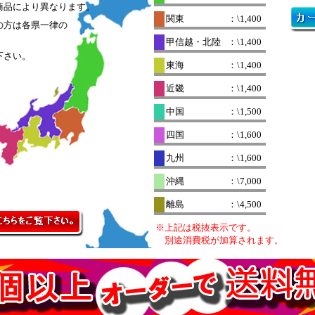
商品により異なります。
関東
：\1,400
の方は各県一律の
。
甲信越・北陸
：\1,400
下さい。
東海
：\1,400
近畿
：\1,400
中国
：\1,500
四国
：\1,600
九州
：\1,600
沖縄
：\7,000
離島
：\4,500
※上記は税抜表示です。
別途消費税が加算されます。