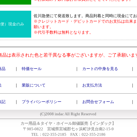
佐川急便にて発送致します。商品到着と同時に現金にてお
※クレジットカード・デビットカードでのお支払は出来ま
急便）現金のみ
願います。
※代引手数料は無料となります。
商品は表示された色と若干異なる事がございますが、ご了承願いま
商品
｜
特価セール
｜
カートの中身を見る
｜
法
｜
業販について
｜
お支払方法
｜
表記
｜
プライバシーポリシー
｜
お問合せフォーム
｜
(C)2008 indac All Right Reserved
カー用品＆タイヤ・ホイール卸値販売【インダック】
〒985-0822 宮城県宮城郡七ヶ浜町汐見台南2-15-9
TEL：022-355-2185 FAX：022-355-2186