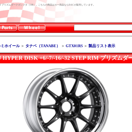
6/-32 STEP RIM プリズムダークガンメタ（1本）。こちらの商品はカー用品ならDACが販売しています。
ルミホイール
＞
タナベ（TANABE）
＞
GTX01RS
＞
製品リスト表示
J HYPER DISK +6/-7/-16/-32 STEP RIM プ