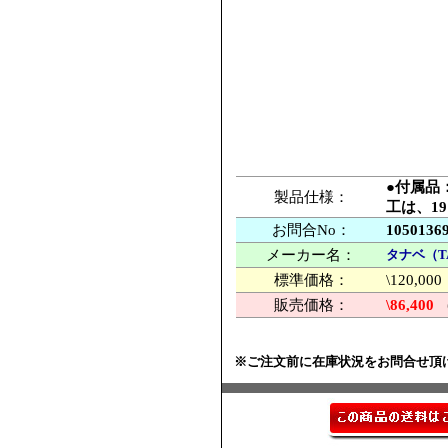
●付属品
製品仕様：
工は、1
お問合No：
1050136
メーカー名：
タナベ（T
標準価格：
\120,
販売価格：
\86,400
※ご注文前に在庫状況をお問合せ頂