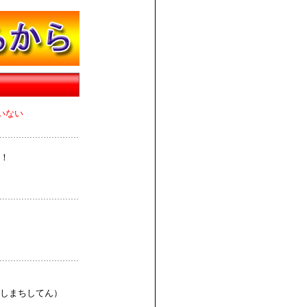
いない
！
しまちしてん）