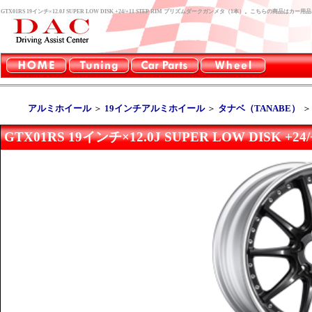
GTX01RS 19インチ×12.0J SUPER LOW DISK +24/+11 STEP RIM プリズムダークガンメタ（1本）。こちらの商品は
アルミホイール
＞
19インチアルミホイール
＞
タナベ（TANABE）
GTX01RS 19インチ×12.0J SUPER LOW DISK