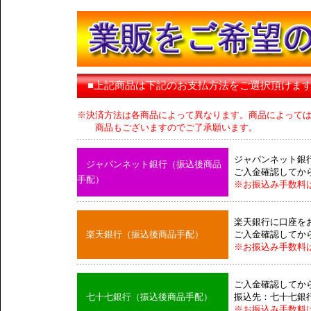
■上記商品は下記のお支払方法をご選択頂けま
※決済方法は各商品によって異なります。商品によって
商品もございますのでご了承願います。
ジャパンネット銀
ジャパンネット銀行（振込後商品
ご入金確認してか
手配）
※お振込み手数料
楽天銀行に口座を
楽天銀行（振込後商品手配）
ご入金確認してか
※お振込み手数料
ご入金確認してか
七十七銀行（振込後商品手配）
振込先：七十七銀
※お振込み手数料