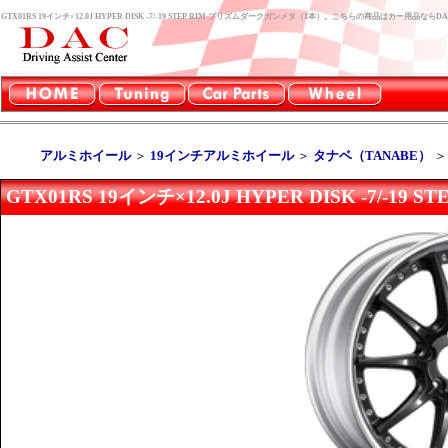
GTX01RS 19インチ×12.0J HYPER DISK -7/-19 STEP RIM プリズムダークガンメタ（1本）。こちらの商品はカー用品
アルミホイール
＞
19インチアルミホイール
＞
タナベ（TANABE）
GTX01RS 19インチ×12.0J HYPER DISK -7/-