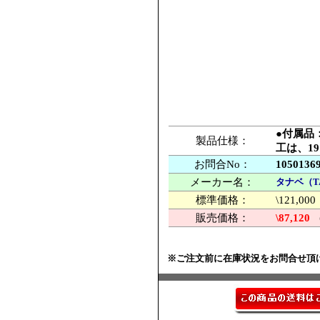
●付属品
製品仕様：
工は、1
お問合No：
1050136
メーカー名：
タナベ（T
標準価格：
\121,
販売価格：
\87,120
※ご注文前に在庫状況をお問合せ頂