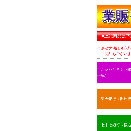
■上記商品は
※決済方法は各商
商品もございます
ジャパンネット
手配）
楽天銀行（振込
七十七銀行（振