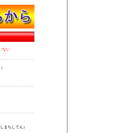
いない
！
しまちしてん）