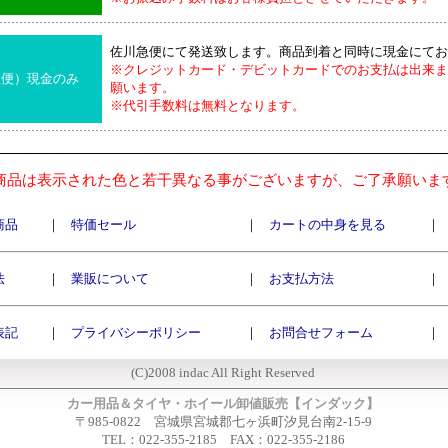
佐川急便にて発送致します。商品到着と同時に現金にてお
※クレジットカード・デビットカードでのお支払は出来ま
急便）現金のみ
願います。
※代引手数料は無料となります。
商品は表示された色と若干異なる事がございますが、ご了承願いま
商品
｜
特価セール
｜
カートの中身を見る
｜
法
｜
業販について
｜
お支払方法
｜
表記
｜
プライバシーポリシー
｜
お問合せフォーム
｜
(C)2008 indac All Right Reserved
カー用品＆タイヤ・ホイール卸値販売【インダック】
〒985-0822 宮城県宮城郡七ヶ浜町汐見台南2-15-9
TEL：022-355-2185 FAX：022-355-2186