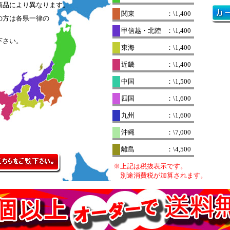
商品により異なります。
関東
：\1,400
の方は各県一律の
。
甲信越・北陸
：\1,400
下さい。
東海
：\1,400
近畿
：\1,400
中国
：\1,500
四国
：\1,600
九州
：\1,600
沖縄
：\7,000
離島
：\4,500
※上記は税抜表示です。
別途消費税が加算されます。