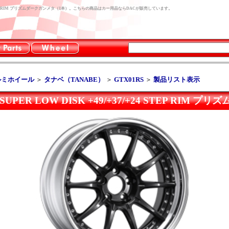
+37/+24 STEP RIM プリズムダークガンメタ（1本）。こちらの商品はカー用品ならDACが販売しています。
ルミホイール
＞
タナベ（TANABE）
＞
GTX01RS
＞
製品リスト表示
J SUPER LOW DISK +49/+37/+24 STEP RI