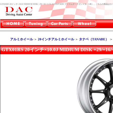
GTX01RS 20インチ×10.0J MIDIUM DISK +29/+16/+3/-9/-22 STEP RIM プリズムダークガンメタ（1本）。こちら
アルミホイール
＞
20インチアルミホイール
＞
タナベ（TANABE）
GTX01RS 20インチ×10.0J MIDIUM DISK +29/