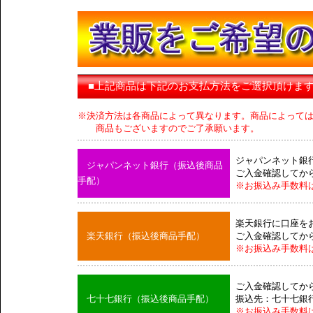
■上記商品は下記のお支払方法をご選択頂けま
※決済方法は各商品によって異なります。商品によって
商品もございますのでご了承願います。
ジャパンネット銀
ジャパンネット銀行（振込後商品
ご入金確認してか
手配）
※お振込み手数料
楽天銀行に口座を
楽天銀行（振込後商品手配）
ご入金確認してか
※お振込み手数料
ご入金確認してか
七十七銀行（振込後商品手配）
振込先：七十七銀
※お振込み手数料