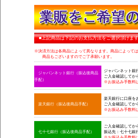
■上記商品は下記のお支払方法をご選択頂けま
※決済方法は各商品によって異なります。商品によって
商品もございますのでご了承願います。
ジャパンネット銀
ジャパンネット銀行（振込後商品
ご入金確認してか
手配）
※お振込み手数料
楽天銀行に口座を
楽天銀行（振込後商品手配）
ご入金確認してか
※お振込み手数料
ご入金確認してか
七十七銀行（振込後商品手配）
振込先：七十七銀
※お振込み手数料