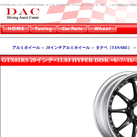
GTX01RS 20インチ×11.0J HYPER DISK +6/-7/-16/-32 STEP RIM プリズムダークガンメタ（1本）。こちらの商品は
アルミホイール
＞
20インチアルミホイール
＞
タナベ（TANABE）
GTX01RS 20インチ×11.0J HYPER DISK +6/-7