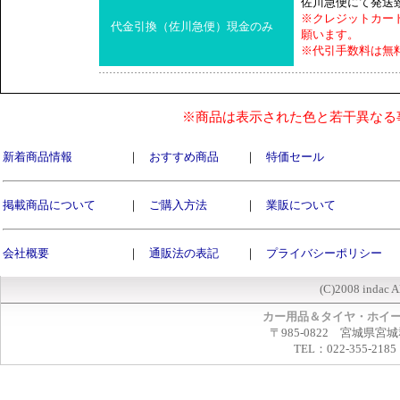
佐川急便にて発送
※クレジットカー
代金引換（佐川急便）現金のみ
願います。
※代引手数料は無
※商品は表示された色と若干異なる
新着商品情報
｜
おすすめ商品
｜
特価セール
掲載商品について
｜
ご購入方法
｜
業販について
会社概要
｜
通販法の表記
｜
プライバシーポリシー
(C)2008 indac A
カー用品＆タイヤ・ホイ
〒985-0822 宮城県宮
TEL：022-355-2185