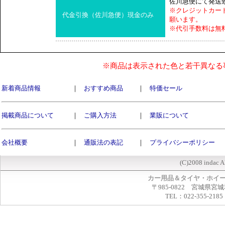
佐川急便にて発送
※クレジットカー
代金引換（佐川急便）現金のみ
願います。
※代引手数料は無
※商品は表示された色と若干異なる
新着商品情報
｜
おすすめ商品
｜
特価セール
掲載商品について
｜
ご購入方法
｜
業販について
会社概要
｜
通販法の表記
｜
プライバシーポリシー
(C)2008 indac A
カー用品＆タイヤ・ホイ
〒985-0822 宮城県宮
TEL：022-355-2185