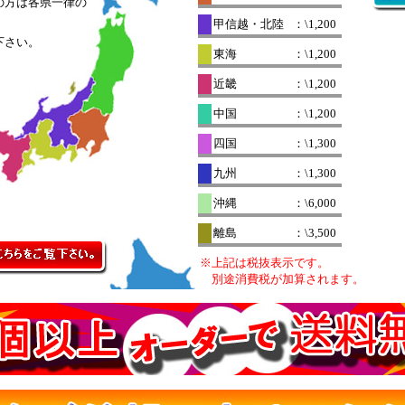
の方は各県一律の
。
甲信越・北陸
：\1,200
下さい。
東海
：\1,200
近畿
：\1,200
中国
：\1,200
四国
：\1,300
九州
：\1,300
沖縄
：\6,000
離島
：\3,500
※上記は税抜表示です。
別途消費税が加算されます。