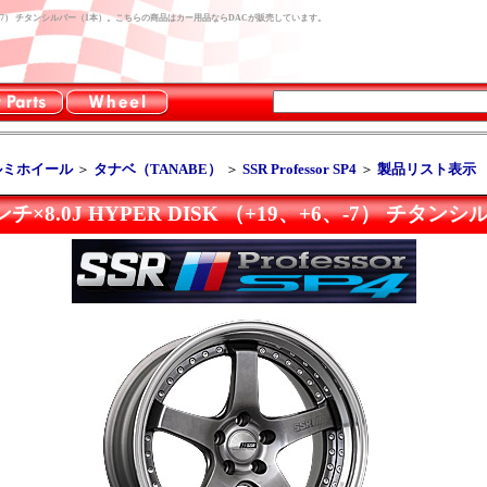
K （+19、+6、-7） チタンシルバー（1本）。こちらの商品はカー用品ならDACが販売しています。
ルミホイール
＞
タナベ（TANABE）
＞
SSR Professor SP4
＞
製品リスト表示
 20インチ×8.0J HYPER DISK （+19、+6、-7） チタ