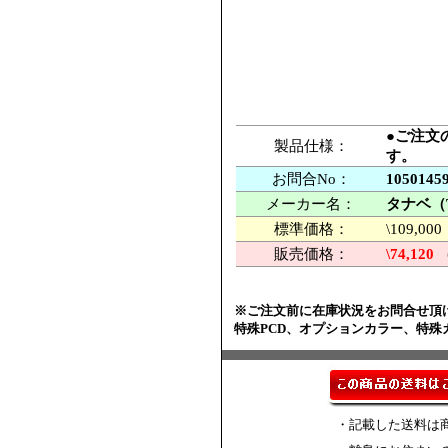
●ご注文
製品仕様：
す。
お問合No：
1050145
メーカー名：
タナベ（
標準価格：
\109,
販売価格：
\74,120
※ご注文前に在庫状況をお問合せ頂
特殊PCD、オプションカラー、特
・記載した送料は