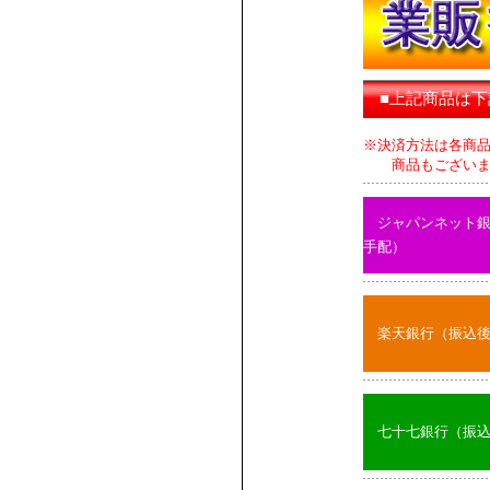
■上記商品は
※決済方法は各商
商品もございます
ジャパンネット
手配）
楽天銀行（振込
七十七銀行（振