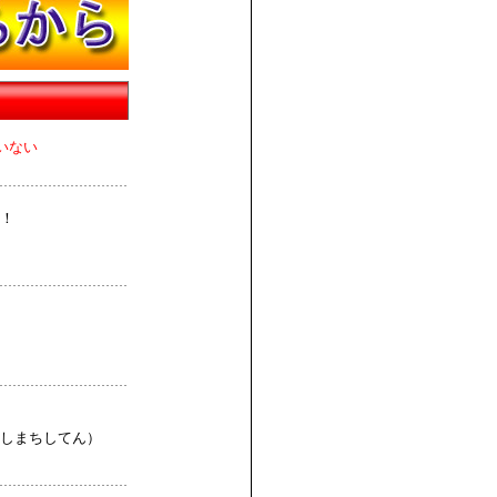
いない
！
しまちしてん）