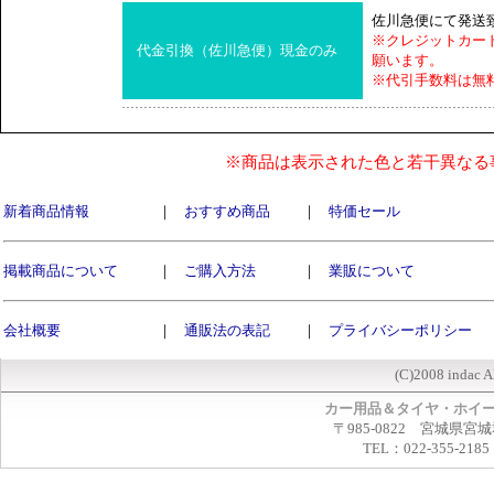
佐川急便にて発送
※クレジットカー
代金引換（佐川急便）現金のみ
願います。
※代引手数料は無
※商品は表示された色と若干異なる
新着商品情報
｜
おすすめ商品
｜
特価セール
掲載商品について
｜
ご購入方法
｜
業販について
会社概要
｜
通販法の表記
｜
プライバシーポリシー
(C)2008 indac A
カー用品＆タイヤ・ホイ
〒985-0822 宮城県宮
TEL：022-355-2185