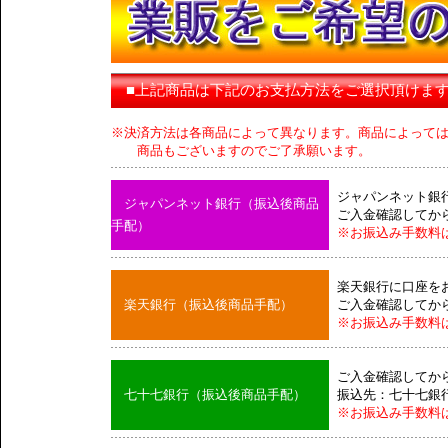
■上記商品は下記のお支払方法をご選択頂けま
※決済方法は各商品によって異なります。商品によって
商品もございますのでご了承願います。
ジャパンネット銀
ジャパンネット銀行（振込後商品
ご入金確認してか
手配）
※お振込み手数料
楽天銀行に口座を
楽天銀行（振込後商品手配）
ご入金確認してか
※お振込み手数料
ご入金確認してか
七十七銀行（振込後商品手配）
振込先：七十七銀
※お振込み手数料