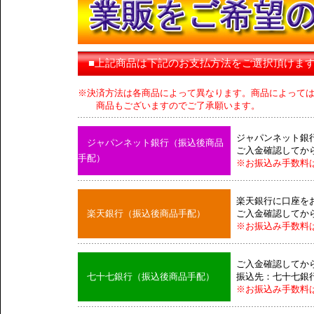
■上記商品は下記のお支払方法をご選択頂けま
※決済方法は各商品によって異なります。商品によって
商品もございますのでご了承願います。
ジャパンネット銀
ジャパンネット銀行（振込後商品
ご入金確認してか
手配）
※お振込み手数料
楽天銀行に口座を
楽天銀行（振込後商品手配）
ご入金確認してか
※お振込み手数料
ご入金確認してか
七十七銀行（振込後商品手配）
振込先：七十七銀
※お振込み手数料