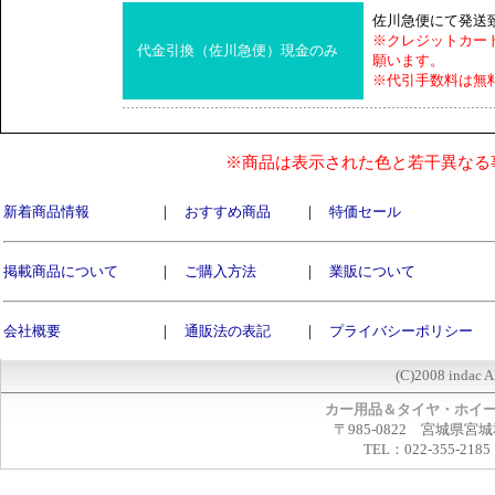
佐川急便にて発送
※クレジットカー
代金引換（佐川急便）現金のみ
願います。
※代引手数料は無
※商品は表示された色と若干異なる
新着商品情報
｜
おすすめ商品
｜
特価セール
掲載商品について
｜
ご購入方法
｜
業販について
会社概要
｜
通販法の表記
｜
プライバシーポリシー
(C)2008 indac A
カー用品＆タイヤ・ホイ
〒985-0822 宮城県宮
TEL：022-355-2185