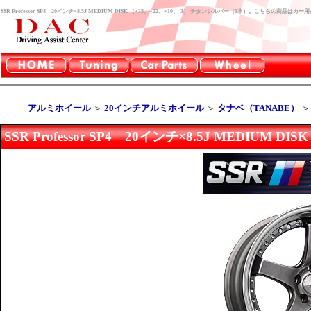
SSR Professor SP4 20インチ×8.5J MEDIUM DISK （+35、+22、+10、-3） チタンシルバー（1本）。こちらの商
アルミホイール
＞
20インチアルミホイール
＞
タナベ（TANABE）
SSR Professor SP4 20インチ×8.5J MEDIUM