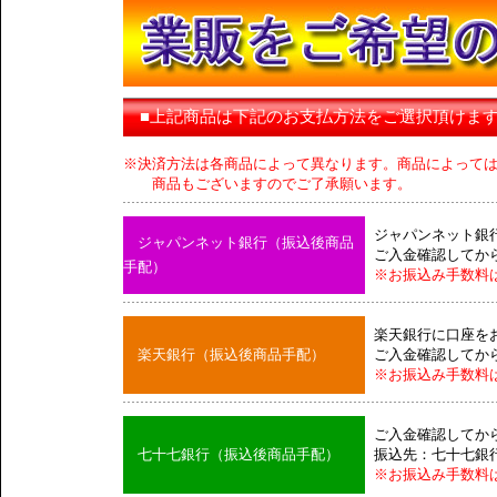
■上記商品は下記のお支払方法をご選択頂けま
※決済方法は各商品によって異なります。商品によって
商品もございますのでご了承願います。
ジャパンネット銀
ジャパンネット銀行（振込後商品
ご入金確認してか
手配）
※お振込み手数料
楽天銀行に口座を
楽天銀行（振込後商品手配）
ご入金確認してか
※お振込み手数料
ご入金確認してか
七十七銀行（振込後商品手配）
振込先：七十七銀
※お振込み手数料