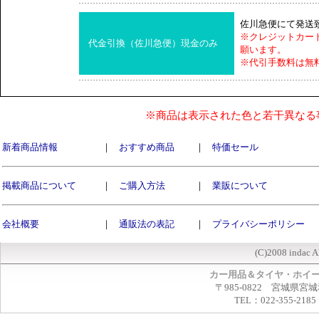
佐川急便にて発送
※クレジットカー
代金引換（佐川急便）現金のみ
願います。
※代引手数料は無
※商品は表示された色と若干異なる
新着商品情報
｜
おすすめ商品
｜
特価セール
掲載商品について
｜
ご購入方法
｜
業販について
会社概要
｜
通販法の表記
｜
プライバシーポリシー
(C)2008 indac A
カー用品＆タイヤ・ホイ
〒985-0822 宮城県宮
TEL：022-355-2185