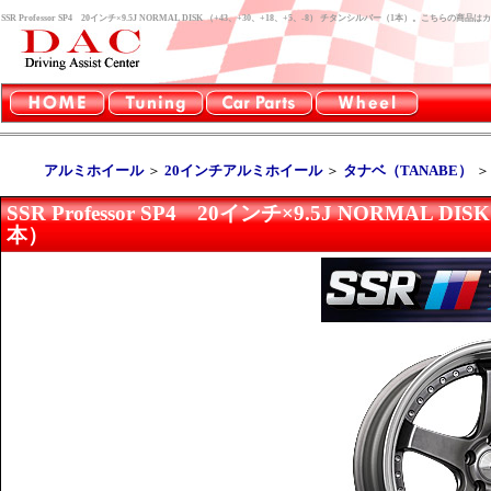
SSR Professor SP4 20インチ×9.5J NORMAL DISK （+43、+30、+18、+5、-8） チタンシルバー（1本）。こち
アルミホイール
＞
20インチアルミホイール
＞
タナベ（TANABE）
SSR Professor SP4 20インチ×9.5J NORMAL 
本）