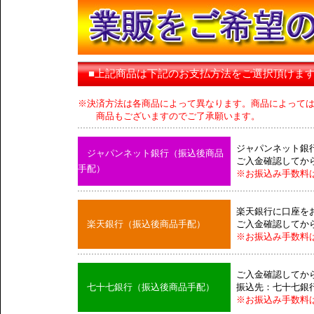
■上記商品は下記のお支払方法をご選択頂けま
※決済方法は各商品によって異なります。商品によって
商品もございますのでご了承願います。
ジャパンネット銀
ジャパンネット銀行（振込後商品
ご入金確認してか
手配）
※お振込み手数料
楽天銀行に口座を
楽天銀行（振込後商品手配）
ご入金確認してか
※お振込み手数料
ご入金確認してか
七十七銀行（振込後商品手配）
振込先：七十七銀
※お振込み手数料