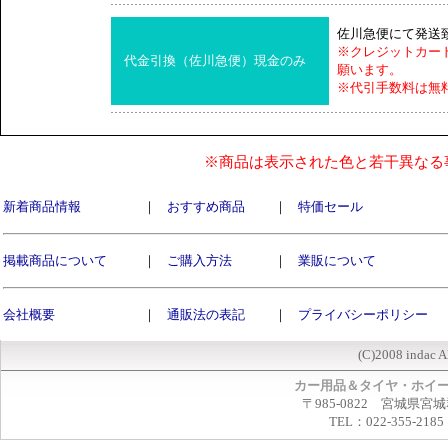
佐川急便にて発送
※クレジットカー
代金引換（佐川急便）現金のみ
願います。
※代引手数料は無
※商品は表示された色と若干異なる
新着商品情報
｜
おすすめ商品
｜
特価セール
掲載商品について
｜
ご購入方法
｜
業販について
会社概要
｜
通販法の表記
｜
プライバシーポリシー
(C)2008 indac A
カー用品＆タイヤ・ホイ
〒985-0822 宮城県宮
TEL：022-355-2185