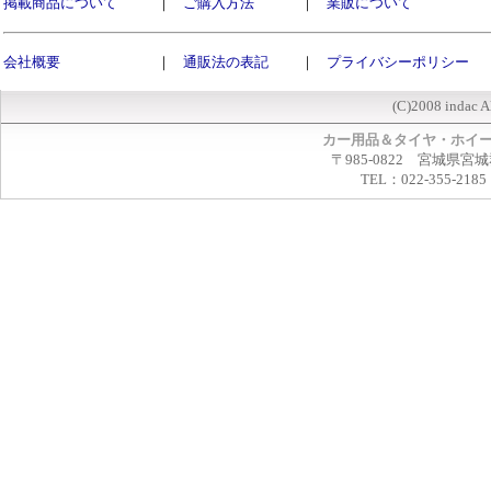
掲載商品について
｜
ご購入方法
｜
業販について
会社概要
｜
通販法の表記
｜
プライバシーポリシー
(C)2008 indac A
カー用品＆タイヤ・ホイ
〒985-0822 宮城県宮
TEL：022-355-2185