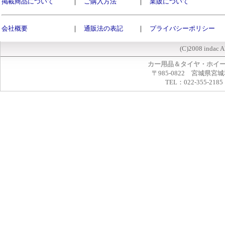
掲載商品について
｜
ご購入方法
｜
業販について
会社概要
｜
通販法の表記
｜
プライバシーポリシー
(C)2008 indac A
カー用品＆タイヤ・ホイ
〒985-0822 宮城県宮
TEL：022-355-2185