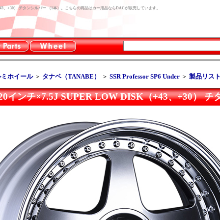
R LOW DISK（+43、+30） チタンシルバー （1本）。こちらの商品はカー用品ならDACが販売しています。
ルミホイール
＞
タナベ（TANABE）
＞
SSR Professor SP6 Under
＞
製品リス
Under 20インチ×7.5J SUPER LOW DISK（+43、+3