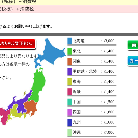
000 （税抜）＋消費税
（税抜）＋消費税
けるようお願い申し上げます。
北海道
：\3,000
東北
：\1,400
商品により異なります。
関東
：\1,400
の方は各県一律の
。
甲信越・北陸
：\1,400
下さい。
東海
：\1,400
近畿
：\1,400
中国
：\1,500
四国
：\1,600
九州
：\1,600
沖縄
：\7,000