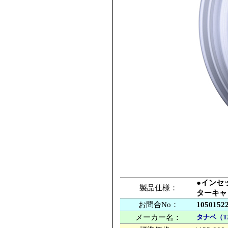
●インセッ
製品仕様：
ターキャ
お問合No：
1050152
メーカー名：
タナベ（T