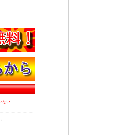
いない
！