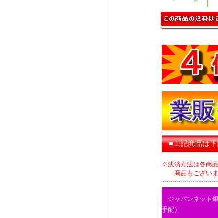
■上記商品は
※決済方法は各商
商品もございます
ジャパンネット
手配）