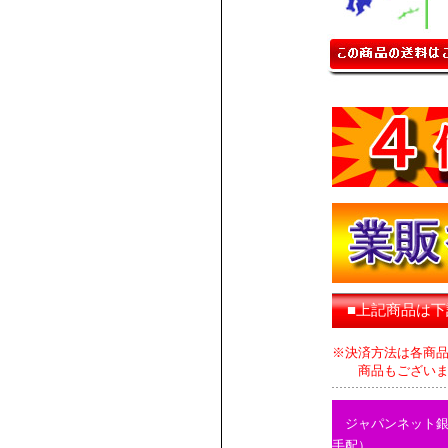
■上記商品は
※決済方法は各商
商品もございます
ジャパンネット
手配）