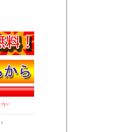
いない
！