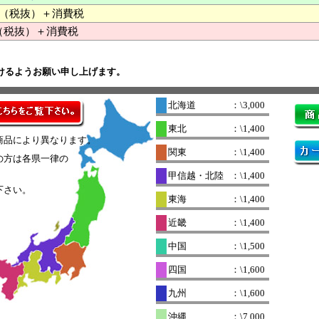
000 （税抜）＋消費税
（税抜）＋消費税
けるようお願い申し上げます。
北海道
：\3,000
東北
：\1,400
商品により異なります。
関東
：\1,400
の方は各県一律の
。
甲信越・北陸
：\1,400
下さい。
東海
：\1,400
近畿
：\1,400
中国
：\1,500
四国
：\1,600
九州
：\1,600
沖縄
：\7,000