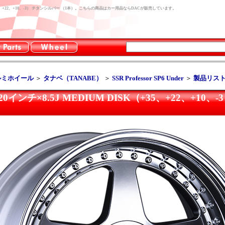
UM DISK（+35、+22、+10、-3） チタンシルバー （1本）。こちらの商品はカー用品ならDACが販売しています。
ルミホイール
＞
タナベ（TANABE）
＞
SSR Professor SP6 Under
＞
製品リス
Under 20インチ×8.5J MEDIUM DISK（+35、+22、+