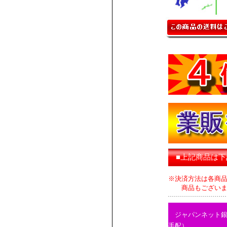
■上記商品は
※決済方法は各商
商品もございます
ジャパンネット
手配）