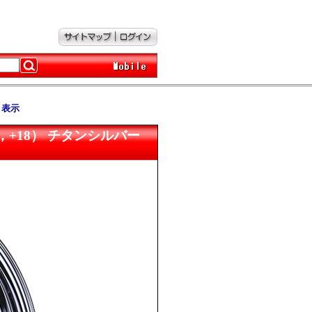
ト表示
3，+30，+18） チタンシルバー