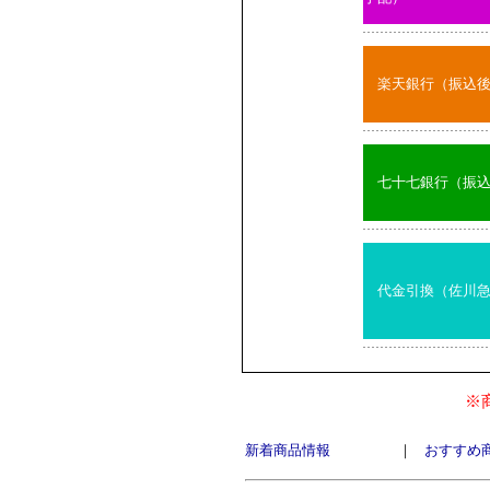
楽天銀行（振込
七十七銀行（振
代金引換（佐川
※
新着商品情報
｜
おすすめ