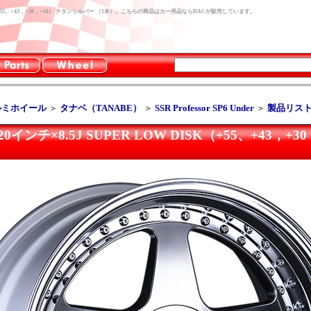
R LOW DISK（+55、+43，+30，+18） チタンシルバー （1本）。こちらの商品はカー用品ならDACが販売しています。
ルミホイール
＞
タナベ（TANABE）
＞
SSR Professor SP6 Under
＞
製品リス
Under 20インチ×8.5J SUPER LOW DISK（+55、+4