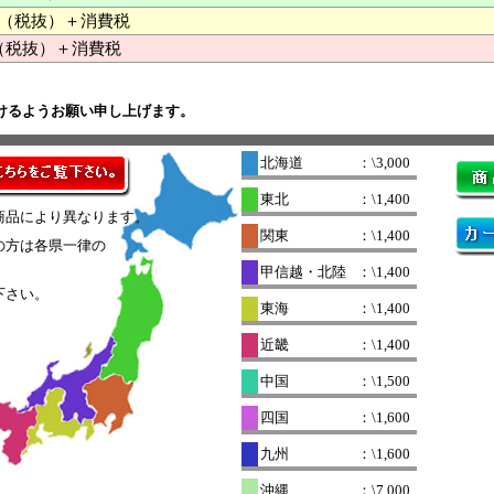
000 （税抜）＋消費税
（税抜）＋消費税
けるようお願い申し上げます。
北海道
：\3,000
東北
：\1,400
商品により異なります。
関東
：\1,400
の方は各県一律の
。
甲信越・北陸
：\1,400
下さい。
東海
：\1,400
近畿
：\1,400
中国
：\1,500
四国
：\1,600
九州
：\1,600
沖縄
：\7,000