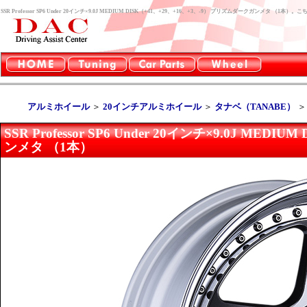
SSR Professor SP6 Under 20インチ×9.0J MEDIUM DISK（+41、+29、+16、+3、-9） プリズムダークガンメタ
アルミホイール
＞
20インチアルミホイール
＞
タナベ（TANABE）
SSR Professor SP6 Under 20インチ×9.0J ME
ンメタ （1本）