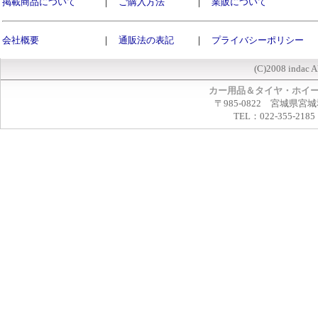
掲載商品について
｜
ご購入方法
｜
業販について
会社概要
｜
通販法の表記
｜
プライバシーポリシー
(C)2008 indac A
カー用品＆タイヤ・ホイ
〒985-0822 宮城県宮
TEL：022-355-2185