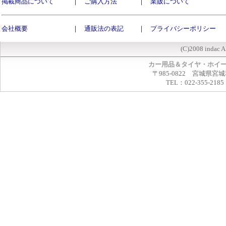
掲載商品について
｜
ご購入方法
｜
業販について
会社概要
｜
通販法の表記
｜
プライバシーポリシー
(C)2008 indac A
カー用品＆タイヤ・ホイ
〒985-0822 宮城県宮
TEL：022-355-2185