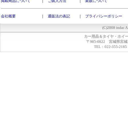
掲載商品について
｜
ご購入方法
｜
業販について
会社概要
｜
通販法の表記
｜
プライバシーポリシー
(C)2008 indac A
カー用品＆タイヤ・ホイ
〒985-0822 宮城県宮
TEL：022-355-2185