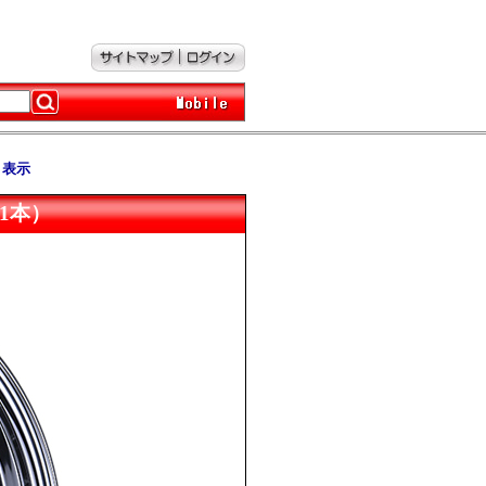
ト表示
 （1本）