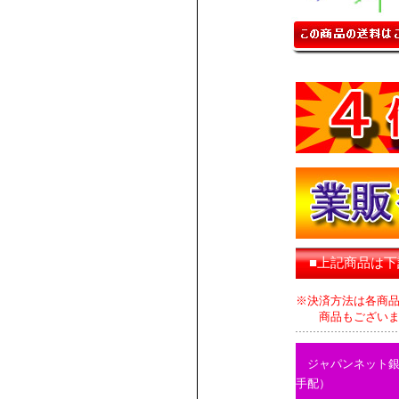
■上記商品は
※決済方法は各商
商品もございます
ジャパンネット
手配）