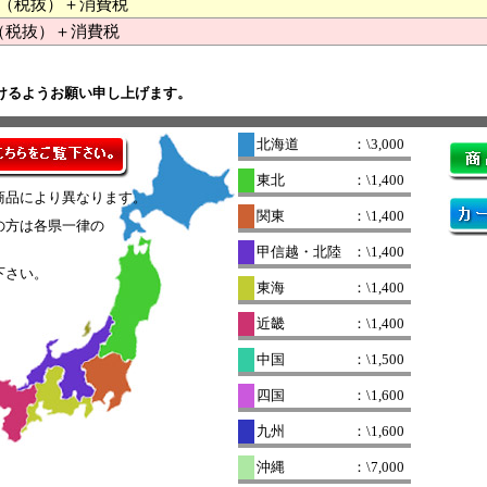
000 （税抜）＋消費税
（税抜）＋消費税
けるようお願い申し上げます。
北海道
：\3,000
東北
：\1,400
商品により異なります。
関東
：\1,400
の方は各県一律の
。
甲信越・北陸
：\1,400
下さい。
東海
：\1,400
近畿
：\1,400
中国
：\1,500
四国
：\1,600
九州
：\1,600
沖縄
：\7,000