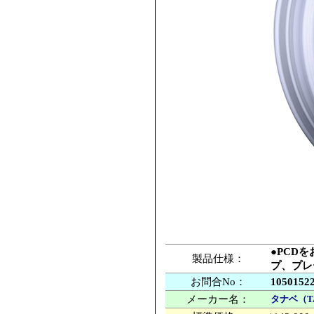
●PCDを
製品仕様：
プ、プレ
お問合No：
1050152
メーカー名：
タナベ（T