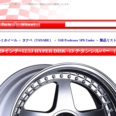
R DISK -13 チタンシルバー （1本）。こちらの商品はカー用品ならDACが販売しています。
ルミホイール
＞
タナベ（TANABE）
＞
SSR Professor SP6 Under
＞
製品リス
nder 20インチ×12.5J HYPER DISK -13 チタンシルバー