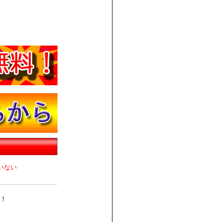
いない
！