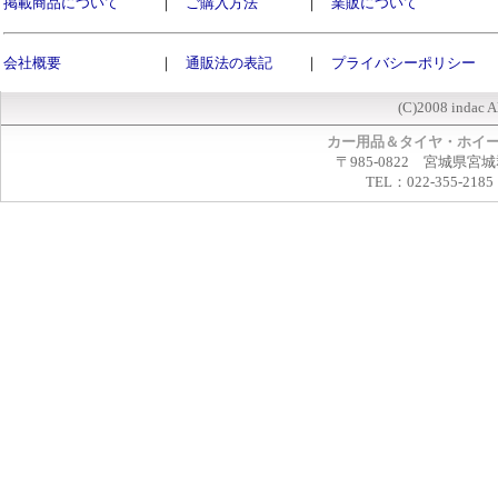
掲載商品について
｜
ご購入方法
｜
業販について
会社概要
｜
通販法の表記
｜
プライバシーポリシー
(C)2008 indac A
カー用品＆タイヤ・ホイ
〒985-0822 宮城県宮
TEL：022-355-2185