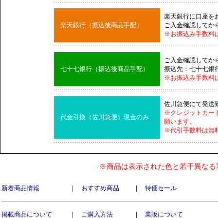
楽天銀行に口座を
楽天銀行（振込後商品手配）
ご入金確認してか
※お振込み手数料
ご入金確認してか
七十七銀行（振込後商品手配）
振込先：七十七銀
※お振込み手数料
佐川急便にて発送
※クレジットカー
代金引換（佐川急便）現金のみ
願います。
※代引手数料は無
※商品は表示された色と若干異なる
新着商品情報
｜
おすすめ商品
｜
特価セール
掲載商品について
｜
ご購入方法
｜
業販について