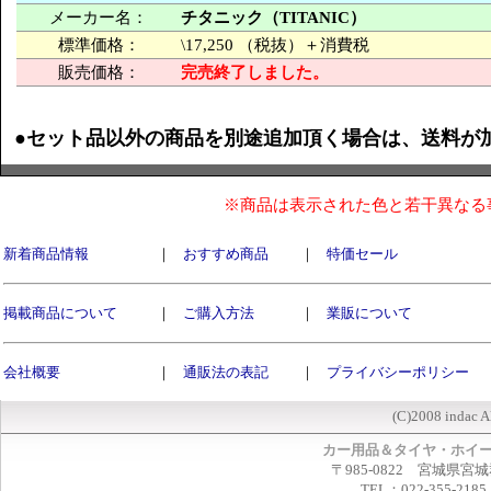
メーカー名：
チタニック（TITANIC）
標準価格：
\17,250 （税抜）＋消費税
販売価格：
完売終了しました。
●セット品以外の商品を別途追加頂く場合は、送料が
※商品は表示された色と若干異なる
新着商品情報
｜
おすすめ商品
｜
特価セール
掲載商品について
｜
ご購入方法
｜
業販について
会社概要
｜
通販法の表記
｜
プライバシーポリシー
(C)2008 indac A
カー用品＆タイヤ・ホイ
〒985-0822 宮城県宮
TEL：022-355-2185