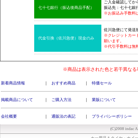
ご入金確認してか
七十七銀行（振込後商品手配）
振込先：七十七銀
※お振込み手数料
佐川急便にて発送
※クレジットカー
代金引換（佐川急便）現金のみ
願います。
※代引手数料は無
※商品は表示された色と若干異なる
新着商品情報
｜
おすすめ商品
｜
特価セール
掲載商品について
｜
ご購入方法
｜
業販について
会社概要
｜
通販法の表記
｜
プライバシーポリシー
(C)2008 indac A