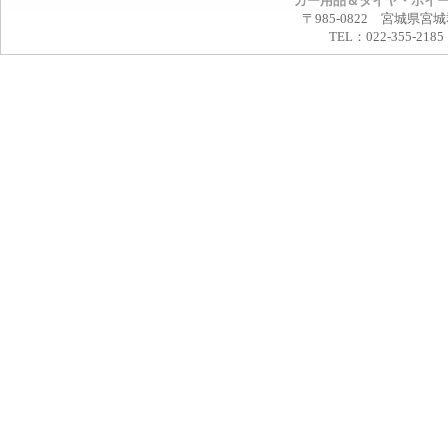
カー用品＆タイヤ・ホイ
〒985-0822 宮城県宮
TEL：022-355-2185