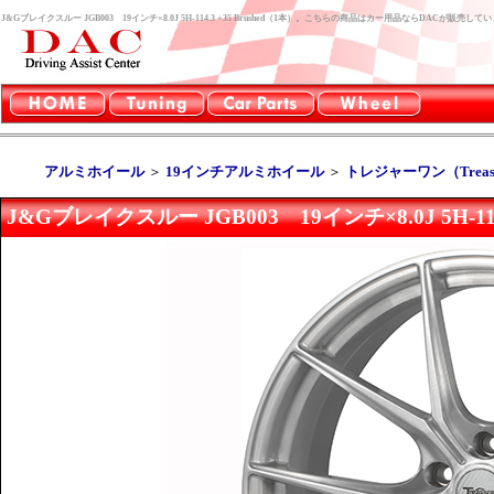
J&Gブレイクスルー JGB003 19インチ×8.0J 5H-114.3 +35 Brushed（1本）。こちらの商品はカー用品ならDACが販売して
アルミホイール
＞
19インチアルミホイール
＞
トレジャーワン（Treasu
J&Gブレイクスルー JGB003 19インチ×8.0J 5H-114.