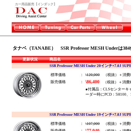
カー用品販売【インダック】
タナベ（TANABE） SSR Professor MESH Underは384
更新状況
商品名
SSR Professor MESH Under 20インチ×7.0J
標準価格
：
\120,000
（税抜）＋消費
\86,400
販売価格
：
（税抜）＋消費
●付属品：CLSセンター
ーダー時にPCD：5H100、
SSR Professor MESH Under 19インチ×7.0J
標準価格
：
\107,000
（税抜）＋消費
\77,040
販売価格
：
（税抜）＋消費