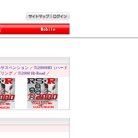
 Downサスペンション
Ti2000HD（ハード
／
プリング
Ti2000 Hi-Road
／
／