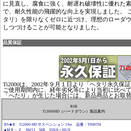
に見直し、腐食に強く、耐遅れ破壊性に優れた
で、耐久性能の飛躍的な向上を実現しました。 
タリ）を限りなくゼロに近づけ、理想のローダ
しつづけることが可能となりました。
品質保証
Ti2000は、2002年９月１日より「ヘタリ永久
ご使用期間内に、経年劣化等により当初に比べ
「へたり」が生じた場合には、新品商品とお取
RSR
Ti2000HD（ハードダウン）製品案内
RS★R Ti2000 HD サスペンション 1Set 品番：T090TH
●ＭＲ－２ AW11 MR S59/6～H1/9