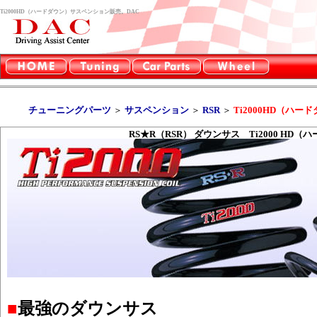
Ti2000HD（ハードダウン）サスペンション販売。DAC
チューニングパーツ
＞
サスペンション
＞
RSR
＞
Ti2000HD（ハー
RS★R（RSR） ダウンサス Ti2000 HD（
■
最強のダウンサス