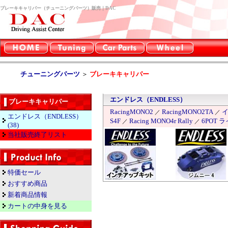
ブレーキキャリパー（チューニングパーツ）販売｜DAC
チューニングパーツ
＞
ブレーキキャリパー
エンドレス（ENDLESS）
ブレーキキャリパー
RacingMONO2
RacingMONO2TA
／
／
エンドレス（ENDLESS）
S4F
Racing MONO4r Rally
6POT 
／
／
(38)
当社販売終了リスト
特価セール
おすすめ商品
新着商品情報
カートの中身を見る