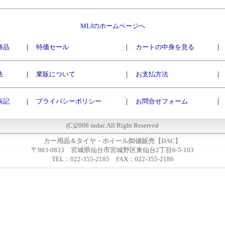
MLJのホームページへ
商品
｜
特価セール
｜
カートの中身を見る
｜
法
｜
業販について
｜
お支払方法
｜
表記
｜
プライバシーポリシー
｜
お問合せフォーム
｜
(C)2008 indac All Right Reserved
カー用品＆タイヤ・ホイール卸値販売【DAC】
〒983-0833 宮城県仙台市宮城野区東仙台2丁目6-5-103
TEL：022-355-2185 FAX：022-355-2186