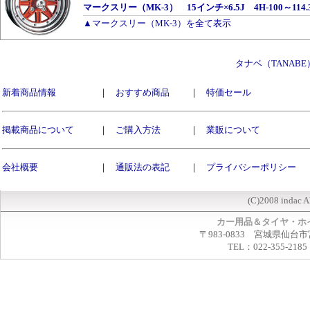
マークスリー（MK-3） 15インチ×6.5J 4H-100～114
▲マークスリー（MK-3）を全て表示
タナベ（TANAB
新着商品情報
｜
おすすめ商品
｜
特価セール
掲載商品について
｜
ご購入方法
｜
業販について
会社概要
｜
通販法の表記
｜
プライバシーポリシー
(C)2008 indac A
カー用品＆タイヤ・ホ
〒983-0833 宮城県仙台市
TEL：022-355-2185