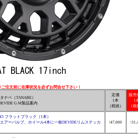
※ご注文前に在庫状況を必ずお問合せ下さい！
定価
販売
タナベ（TANABE）
1本
1
DEVIDE G:M製品案内
（税抜）
（税
100 +45 フラットブラック（1本）
エアーバルブ、ホイール4本に一枚DEVIDEリムステッカ
\47,000
\31,