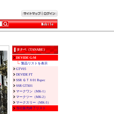
タナベ（TANABE）
DEVIDE G:M
製品リストを表示
GTV05
DEVIDE FT
SSR ＧＴＸ01 Rspec
SSR GTX01
マークワン（MK-1）
マークツー（MK-2）
マークスリー（MK-3）
当社販売終了リスト