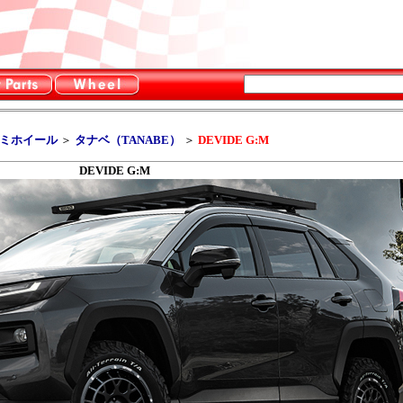
ルミホイール
＞
タナベ（TANABE）
＞
DEVIDE G:M
DEVIDE G:M