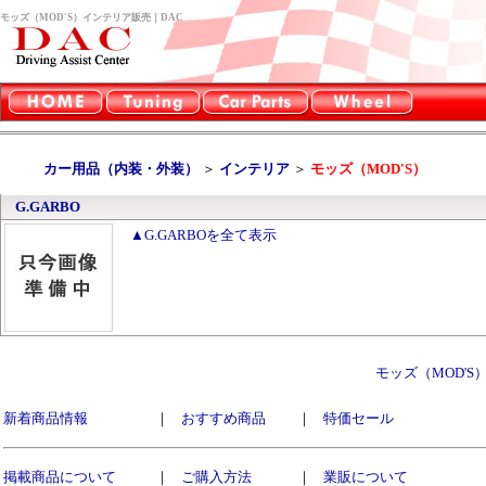
モッズ（MOD'S）インテリア販売｜DAC
カー用品（内装・外装）
＞
インテリア
＞
モッズ（MOD'S）
G.GARBO
▲G.GARBOを全て表示
モッズ（MOD'
新着商品情報
｜
おすすめ商品
｜
特価セール
掲載商品について
｜
ご購入方法
｜
業販について