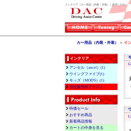
インテリア（カー用品（内装・外装））販売｜DAC
カー用品（内装・外装）
＞
イ
インテリア
G
アンセル（ancel）(1)
ウイングファイブ(1)
モッズ（MOD'S）(1)
当社販売終了リスト
特価セール
おすすめ商品
L
新着商品情報
カートの中身を見る