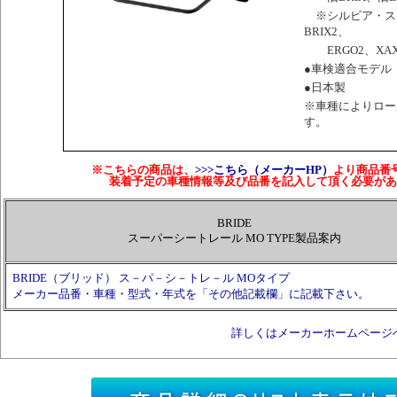
※シルビア・ス
BRIX2、
ERGO2、XAX
●車検適合モデル
●日本製
※車種によりロー
す。
※こちらの商品は、
>>>こちら（メーカーHP）
より商品番
装着予定の車種情報等及び品番を記入して頂く必要があ
BRIDE
スーパーシートレール MO TYPE製品案内
BRIDE（ブリッド） ス－パ－シ－トレ－ル MOタイプ
メーカー品番・車種・型式・年式を「その他記載欄」に記載下さい。
詳しくはメーカーホームページ