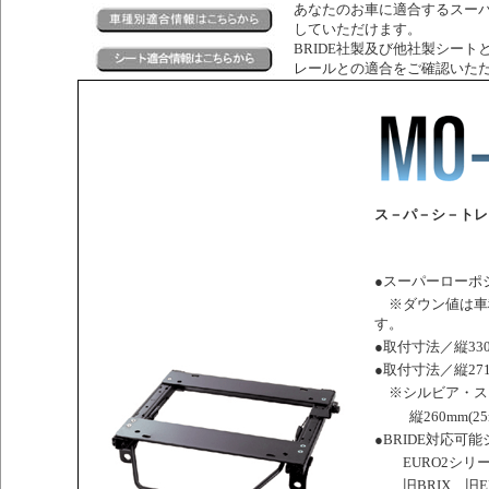
あなたのお車に適合するスー
していただけます。
BRIDE社製及び他社製シートと
レールとの適合をご確認いた
ス－パ－シ－トレ
●スーパーローポジ
※ダウン値は車
す。
●取付寸法／縦330
●取付寸法／縦271
※シルビア・ス
縦260mm(2
●BRIDE対応可
EURO2シリー
旧BRIX、旧ER