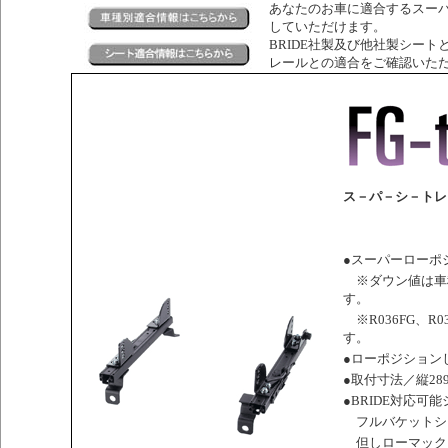
あなたのお車に適合するスー
していただけます。
BRIDE社製及び他社製シートと
レールとの適合をご確認いた
ス－パ－シ－トレ
●スーパーローポジ
※ダウン値は車
す。
※R036FG、R0
す。
●ローポジション
●取付寸法／縦289
●BRIDE対応可
フルバケットシ
但しローマック