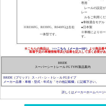
専用
レールの設定があ
レー
ルをご利用くだ
●車検適合モデル
※R036FG、R039FG、R040FGは左右
●日本製
※車種によりロー
一体型です。
す。
※こちらの商品は、
>>>こちら（メーカーHP）
より商品番
装着予定の車種情報等及び品番を記入して頂く必要があ
BRIDE
スーパーシートレール FG TYPE製品案内
BRIDE（ブリッド） ス－パ－シ－トレ－ル FGタイプ
メーカー品番・車種・型式・年式を「その他記載欄」に記載下さい。
詳しくはメーカーホームページ