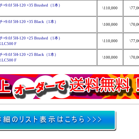
0J 5H-120 +35 Brushed（1本）
\110,000
\77,0
0J 5H-120 +35 Black（1本）
\100,000
\70,0
0J 5H-120 +25 Brushed（1本）
\110,000
\77,0
LC500 F
0J 5H-120 +25 Black（1本）
\100,000
\70,0
LC500 F