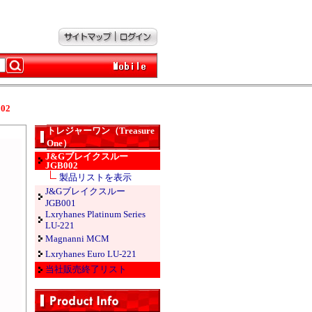
02
トレジャーワン（Treasure
One）
J&Gブレイクスルー
JGB002
製品リストを表示
J&Gブレイクスルー
JGB001
Lxryhanes Platinum Series
LU-221
Magnanni MCM
Lxryhanes Euro LU-221
当社販売終了リスト