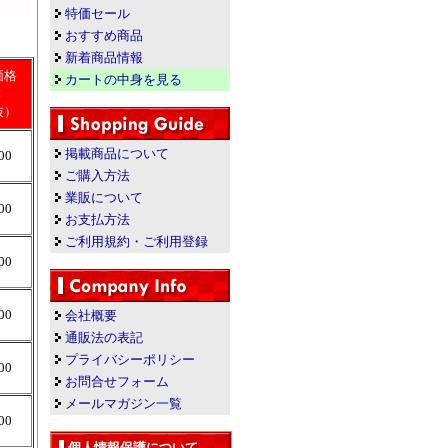
特価セール
おすすめ商品
新着商品情報
価格
カートの中身を見る
本
抜）
掲載商品について
00
ご購入方法
業販について
00
お支払方法
ご利用規約・ご利用登録
00
00
会社概要
通販法の表記
プライバシーポリシー
00
お問合せフォーム
メールマガジン一覧
00
個人情報保護について