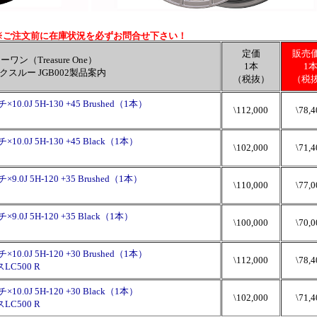
※ご注文前に在庫状況を必ずお問合せ下さい！
定価
販売
ワン（Treasure One）
1本
1
クスルー JGB002製品案内
（税抜）
（税
.0J 5H-130 +45 Brushed（1本）
\112,000
\78,4
.0J 5H-130 +45 Black（1本）
\102,000
\71,4
0J 5H-120 +35 Brushed（1本）
\110,000
\77,0
）
0J 5H-120 +35 Black（1本）
\100,000
\70,0
）
.0J 5H-120 +30 Brushed（1本）
\112,000
\78,4
LC500 R
.0J 5H-120 +30 Black（1本）
\102,000
\71,4
LC500 R