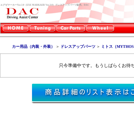
エグゼマーカーVer.3.0（EXE MARKAER Ver.3.0）ドレスアップパーツ販売。DAC
カー用品（内装・外装）
＞
ドレスアップパーツ
＞
ミトス（MYTHO
只今準備中です。もうしばらくお待