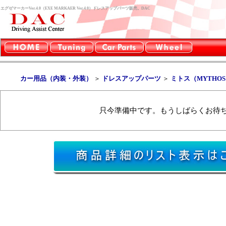
エグゼマーカーVer.4.0（EXE MARKAER Ver.4.0）ドレスアップパーツ販売。DAC
カー用品（内装・外装）
＞
ドレスアップパーツ
＞
ミトス（MYTHO
只今準備中です。もうしばらくお待