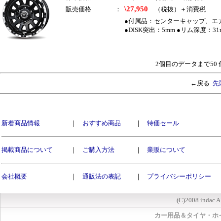
\27,950
販売価格
：
（税抜）＋消費税
●付属品：センターキャップ、エアバ
●DISK突出：5mm ●リム深度：31m
2個目のデータまで50
←戻る
先
新着商品情報
｜
おすすめ商品
｜
特価セール
掲載商品について
｜
ご購入方法
｜
業販について
会社概要
｜
通販法の表記
｜
プライバシーポリシー
(C)2008 indac A
カー用品＆タイヤ・ホ