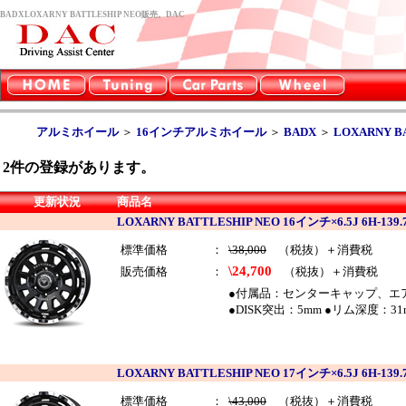
BADXLOXARNY BATTLESHIP NEO販売。DAC
アルミホイール
＞
16インチアルミホイール
＞
BADX
＞
LOXARNY B
2
件の登録があります。
更新状況
商品名
LOXARNY BATTLESHIP NEO 16インチ×6.5J 6
標準価格
：
\38,000
（税抜）＋消費税
\24,700
販売価格
：
（税抜）＋消費税
●付属品：センターキャップ、エアバ
●DISK突出：5mm ●リム深度：31m
LOXARNY BATTLESHIP NEO 17インチ×6.5J 6
標準価格
：
\43,000
（税抜）＋消費税