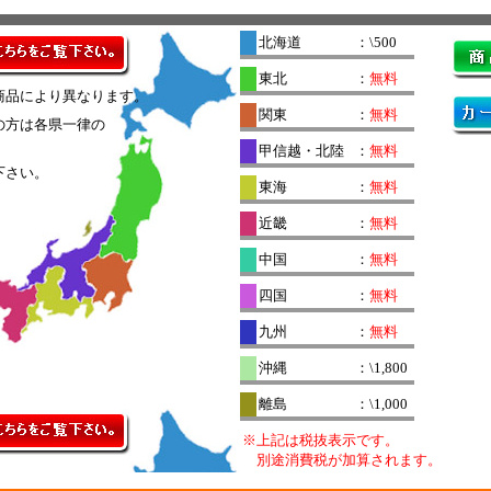
北海道
：\500
東北
：
無料
商品により異なります。
関東
：
無料
の方は各県一律の
。
甲信越・北陸
：
無料
下さい。
東海
：
無料
近畿
：
無料
中国
：
無料
四国
：
無料
九州
：
無料
沖縄
：\1,800
離島
：\1,000
※上記は税抜表示です。
別途消費税が加算されます。