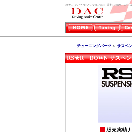
RS★R DOWN サスペンション 1Set 品番：T850W。
チューニングパーツ
＞
サスペ
RS★R DOWN サスペンシ