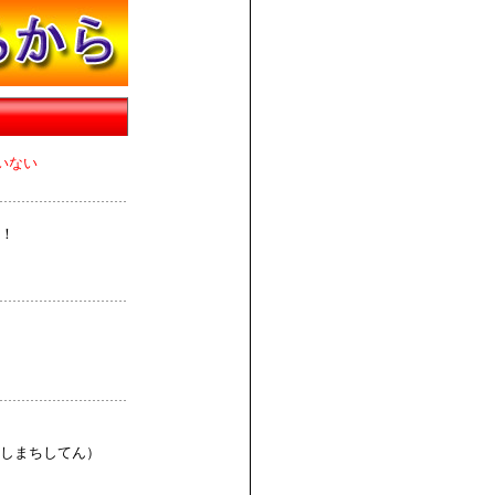
いない
！
しまちしてん）