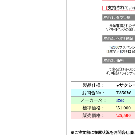
製品仕様：
●サクシ
お問合No：
T850W
メーカー名：
RSR
標準価格：
\51,0
販売価格：
\25,500
※ご注文前に在庫状況をお問合せ頂