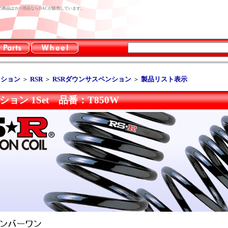
こちらの商品はカー用品ならDACが販売しています。
ンション
＞
RSR
＞
RSRダウンサスペンション
＞
製品リスト表示
ョン 1Set 品番：T850W