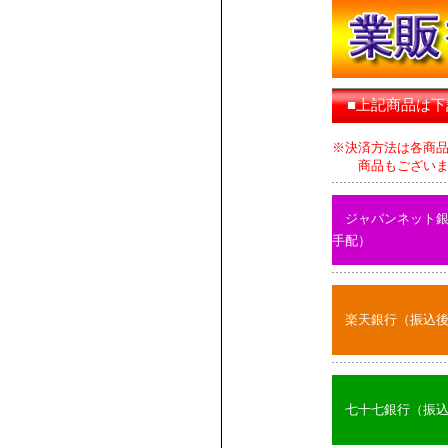
■上記商品は
※決済方法は各商
商品もございます
ジャパンネット
手配）
楽天銀行（振込
七十七銀行（振