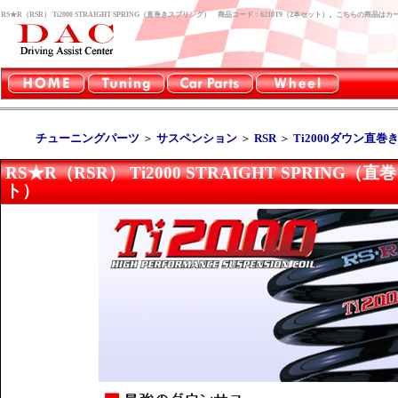
RS★R（RSR） Ti2000 STRAIGHT SPRING（直巻きスプリング） 商品コード：6210T9（2本セット）。こちらの商
チューニングパーツ
＞
サスペンション
＞
RSR
＞
Ti2000ダウン直
RS★R（RSR） Ti2000 STRAIGHT SPRIN
ト）