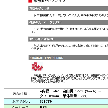
●内径：φ62 自由長：229（9inch）mm
製品仕様：
ク：109mm 単体重量：2kg
お問合No：
6210T9
メーカー名：
RSR